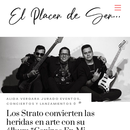
Skip
Men
to
content
ALIDA VERGARA JURADO
EVENTOS,
CONCIERTOS Y LANZAMIENTOS
0
Los Strato convierten las
heridas en arte con su