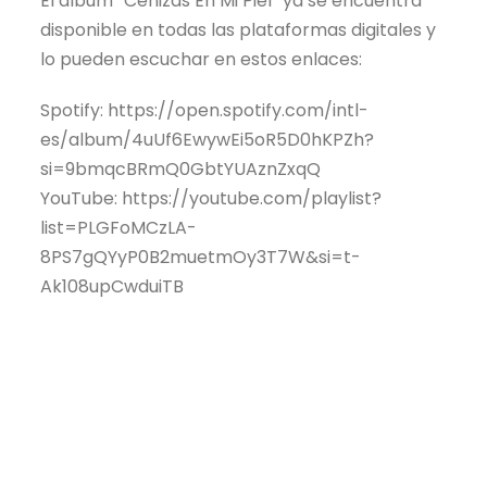
El álbum “Cenizas En Mi Piel” ya se encuentra
disponible en todas las plataformas digitales y
lo pueden escuchar en estos enlaces:
Spotify: https://open.spotify.com/intl-
es/album/4uUf6EwywEi5oR5D0hKPZh?
si=9bmqcBRmQ0GbtYUAznZxqQ
YouTube: https://youtube.com/playlist?
list=PLGFoMCzLA-
8PS7gQYyP0B2muetmOy3T7W&si=t-
Ak108upCwduiTB