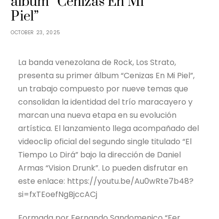
álbum “Cenizas En Mi
Piel”
OCTOBER 23, 2025
La banda venezolana de Rock, Los Strato,
presenta su primer álbum “Cenizas En Mi Piel”,
un trabajo compuesto por nueve temas que
consolidan la identidad del trío maracayero y
marcan una nueva etapa en su evolución
artística. El lanzamiento llega acompañado del
videoclip oficial del segundo single titulado “El
Tiempo Lo Dirá” bajo la dirección de Daniel
Armas “Vision Drunk”. Lo pueden disfrutar en
este enlace: https://youtu.be/Au0wRte7b48?
si=fxTEoefNgBjccACj
Formada por Fernando Sandomenico “Fer