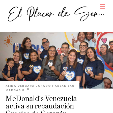
Skip
Men
to
content
ALIDA VERGARA JURADO
HABLAN LAS
MARCAS
0
McDonald´s Venezuela
activa su recaudación