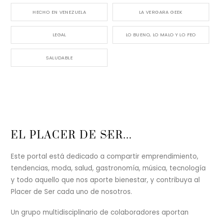
HECHO EN VENEZUELA
LA VERGARA GEEK
LEGAL
LO BUENO, LO MALO Y LO FEO
SALUDABLE
Back
EL PLACER DE SER...
To
Top
Este portal está dedicado a compartir emprendimiento,
tendencias, moda, salud, gastronomía, música, tecnología
y todo aquello que nos aporte bienestar, y contribuya al
Placer de Ser cada uno de nosotros.
Un grupo multidisciplinario de colaboradores aportan