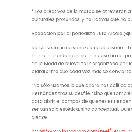
* Los creativos de la marca se atrevieron 
culturales profundas, y narrativas que no b
Redacción por el periodista Julio Alcalá @
Idol José, la firma venezolana de diseño 
ha ido ganando terreno con paso firme, pr
de la Moda de Nueva York organizada por la
plataforma que cada vez más se convierte e
“No sólo usamos lo que ahora nos califica 
Hernández tras su desfile, “sino que tamb
para abrir el compás de quienes entienden 
ser tan solo estética, sino conceptual. Qui
piense.
https://www.instagram.com/
reel/DPJmDV