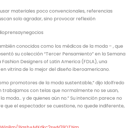
a usar materiales poco convencionales, referencias
uscan solo agradar, sino provocar reflexión
julioprensaynegocios
-también conocidos como los médicos de la moda – , que
esentó su colección “Tercer Pensamiento” en la Semana
 Fashion Designers of Latin America (FDLA), una
n vitrina de lo mejor del diseño iberoamericano.
como promotores de la moda sustentable,” dijo Idolfredo
ién trabajamos con telas que normalmente no se usan,
la moda… y de quienes aún no.” Su intención parece no
ere que el espectador se cuestione, no quede indiferente,
WjnBm/?igsh=
MXdkc2swN2llOTNm