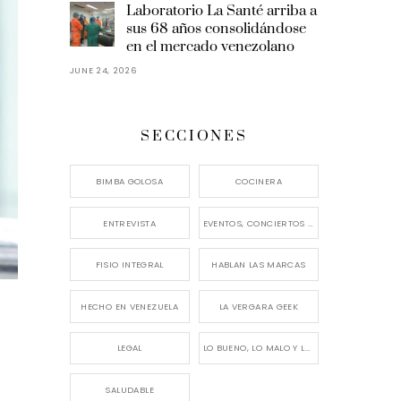
Laboratorio La Santé arriba a
sus 68 años consolidándose
en el mercado venezolano
JUNE 24, 2026
SECCIONES
BIMBA GOLOSA
COCINERA
ENTREVISTA
EVENTOS, CONCIERTOS Y LANZAMIENTOS
FISIO INTEGRAL
HABLAN LAS MARCAS
HECHO EN VENEZUELA
LA VERGARA GEEK
LEGAL
LO BUENO, LO MALO Y LO FEO
SALUDABLE