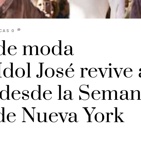
CAS
0
 de moda
dol José revive 
desde la Sema
de Nueva York