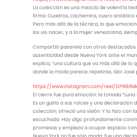
La colección es una mezcla de valentía texti
firma. Cuadros, cachemira, cuero sintético 
Pero más allá de la técnica, lo que emocionó
los vio nacer, y a la mujer venezolana, sie
Compartió pasarela con otros destacados d
autenticidad desde Nueva York ante el mund
explica, “una cultura que va más allá de l
donde la moda parece repetirse, Idol José 
https://www.instagram.com/
reel/DPR8IlM
El cierre fue pura emoción: la tonada “Luna
Es un guiño a sus raíces y una declaración 
colección: ofreció una visión. Y lo hizo con 
escuchada. Hay algo profundamente conmo
promesas y empieza a ocupar espacio con c
Nueva York no fue solo moda: fue una declar