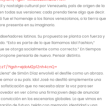
l y nostalgia cultural por Venezuela, país de origen de la
en todas sus versiones: cada prenda tiene algo que decir.
 fue el homenaje a los llanos venezolanos, a la tierra que
mpre presente en su imaginario.
iseñadores latinos. Su propuesta se planta con fuerza y
o. “Esto es parte de lo que llamamos Idol Fashion,”
o que se otorga socialmente como correcto.” En tiempos
propone pensarla de nuevo. Pensar distinto.
iczT/?igsh=
ejdoM2p1Znh4cnQ=
 Llena” de Simón Díaz envolvió el desfile como un abrazo.
de amor a su país. Idol José no desfiló simplemente una
la sofisticación que no necesita alzar la voz para ser
vedor en ver cómo una firma joven deja de anunciar
onvicción en los escenarios globales. Lo que vimos en
ación de futuro, tejida con memoria, identidad y una