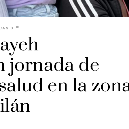
CAS
0
Sayeh
 jornada de
salud en la zon
ilán