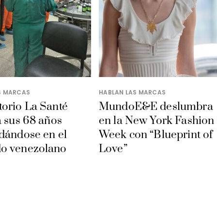
S MARCAS
HABLAN LAS MARCAS
orio La Santé
MundoE&E deslumbra
a sus 68 años
en la New York Fashion
dándose en el
Week con “Blueprint of
o venezolano
Love”