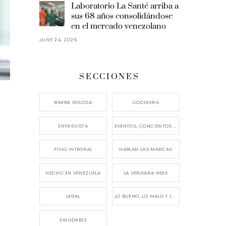
Laboratorio La Santé arriba a
sus 68 años consolidándose
en el mercado venezolano
JUNE 24, 2026
SECCIONES
BIMBA GOLOSA
COCINERA
ENTREVISTA
EVENTOS, CONCIERTOS Y LANZAMIENTOS
FISIO INTEGRAL
HABLAN LAS MARCAS
HECHO EN VENEZUELA
LA VERGARA GEEK
LEGAL
LO BUENO, LO MALO Y LO FEO
SALUDABLE