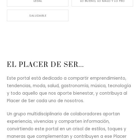
LEGAL
LO BUENO, LO MALO Y LO FEO
SALUDABLE
Back
EL PLACER DE SER...
To
Top
Este portal está dedicado a compartir emprendimiento,
tendencias, moda, salud, gastronomía, música, tecnología
y todo aquello que nos aporte bienestar, y contribuya al
Placer de Ser cada uno de nosotros.
Un grupo multidisciplinario de colaboradores aportan
experiencia, vivencias y comparten información,
convirtiendo este portal en un crisol de estilos, toques y
maneras que complementan y contribuyen a ese Placer