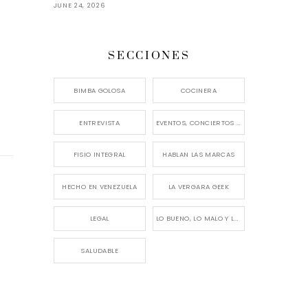
JUNE 24, 2026
SECCIONES
BIMBA GOLOSA
COCINERA
ENTREVISTA
EVENTOS, CONCIERTOS Y LANZAMIENTOS
FISIO INTEGRAL
HABLAN LAS MARCAS
HECHO EN VENEZUELA
LA VERGARA GEEK
LEGAL
LO BUENO, LO MALO Y LO FEO
SALUDABLE