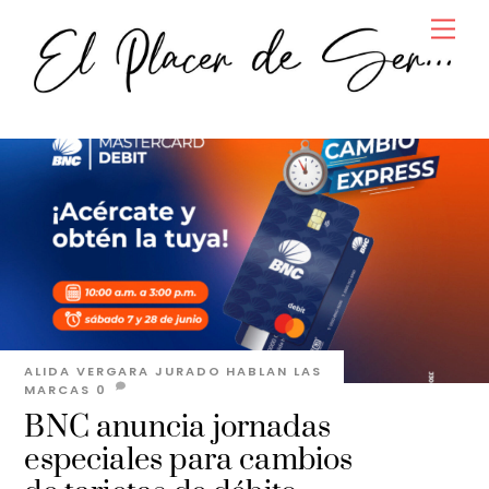
Skip
Men
to
content
ALIDA VERGARA JURADO
HABLAN LAS
MARCAS
0
BNC anuncia jornadas
especiales para cambios