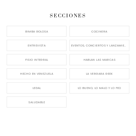
SECCIONES
BIMBA GOLOSA
COCINERA
ENTREVISTA
EVENTOS, CONCIERTOS Y LANZAMIENTOS
FISIO INTEGRAL
HABLAN LAS MARCAS
HECHO EN VENEZUELA
LA VERGARA GEEK
LEGAL
LO BUENO, LO MALO Y LO FEO
SALUDABLE