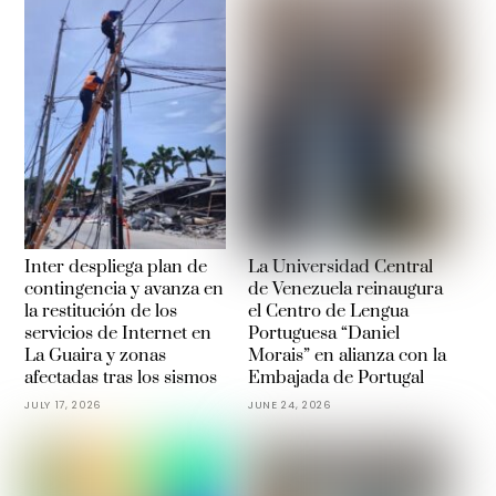
Inter despliega plan de
La Universidad Central
contingencia y avanza en
de Venezuela reinaugura
la restitución de los
el Centro de Lengua
servicios de Internet en
Portuguesa “Daniel
La Guaira y zonas
Morais” en alianza con la
afectadas tras los sismos
Embajada de Portugal
JULY 17, 2026
JUNE 24, 2026