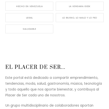
HECHO EN VENEZUELA
LA VERGARA GEEK
LEGAL
LO BUENO, LO MALO Y LO FEO
SALUDABLE
Back
EL PLACER DE SER...
To
Top
Este portal está dedicado a compartir emprendimiento,
tendencias, moda, salud, gastronomía, música, tecnología
y todo aquello que nos aporte bienestar, y contribuya al
Placer de Ser cada uno de nosotros.
Un grupo multidisciplinario de colaboradores aportan