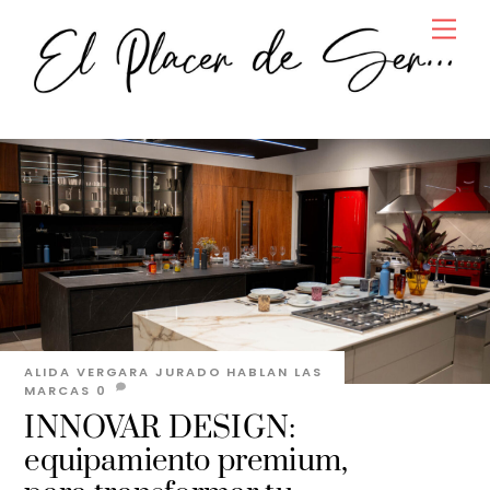
Skip
Men
to
content
ALIDA VERGARA JURADO
HABLAN LAS
MARCAS
0
INNOVAR DESIGN:
equipamiento premium,