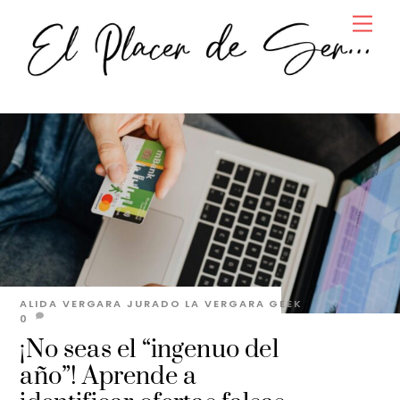
Skip
Men
to
content
ALIDA VERGARA JURADO
LA VERGARA GEEK
0
¡No seas el “ingenuo del
año”! Aprende a