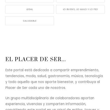
LEGAL
LO BUENO, LO MALO Y LO FEO
SALUDABLE
Back
EL PLACER DE SER...
To
Top
Este portal está dedicado a compartir emprendimiento,
tendencias, moda, salud, gastronomía, música, tecnología
y todo aquello que nos aporte bienestar, y contribuya al
Placer de Ser cada uno de nosotros.
Un grupo multidisciplinario de colaboradores aportan
experiencia, vivencias y comparten información,
convirtiendo este portal en un crisol de estilos, toques y