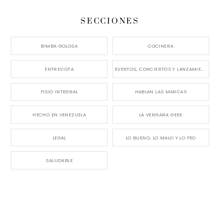
SECCIONES
BIMBA GOLOSA
COCINERA
ENTREVISTA
EVENTOS, CONCIERTOS Y LANZAMIENTOS
FISIO INTEGRAL
HABLAN LAS MARCAS
HECHO EN VENEZUELA
LA VERGARA GEEK
LEGAL
LO BUENO, LO MALO Y LO FEO
SALUDABLE