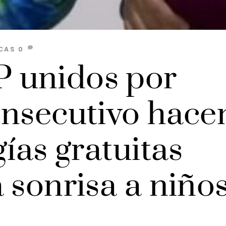
CAS
0
 unidos por
onsecutivo hace
gías gratuitas
 sonrisa a niño
s