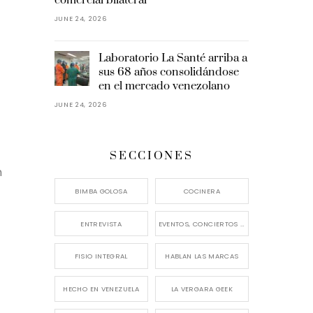
JUNE 24, 2026
Laboratorio La Santé arriba a
sus 68 años consolidándose
en el mercado venezolano
JUNE 24, 2026
SECCIONES
n
BIMBA GOLOSA
COCINERA
ENTREVISTA
EVENTOS, CONCIERTOS Y LANZAMIENTOS
FISIO INTEGRAL
HABLAN LAS MARCAS
HECHO EN VENEZUELA
LA VERGARA GEEK