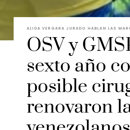
ALIDA VERGARA JURADO
HABLAN LAS MAR
OSV y GMSP
sexto año c
posible ciru
renovaron la
venezolano