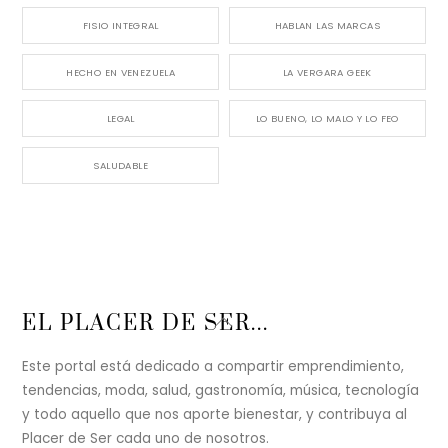
FISIO INTEGRAL
HABLAN LAS MARCAS
HECHO EN VENEZUELA
LA VERGARA GEEK
LEGAL
LO BUENO, LO MALO Y LO FEO
SALUDABLE
Back
EL PLACER DE SER...
To
Top
Este portal está dedicado a compartir emprendimiento,
tendencias, moda, salud, gastronomía, música, tecnología
y todo aquello que nos aporte bienestar, y contribuya al
Placer de Ser cada uno de nosotros.