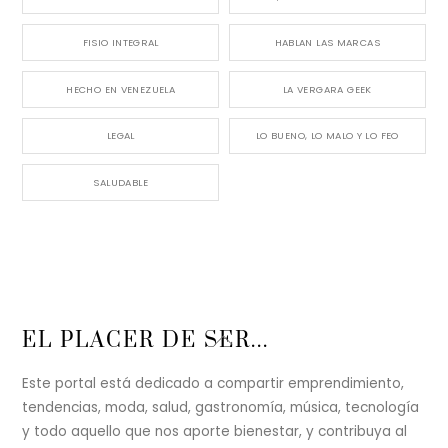
FISIO INTEGRAL
HABLAN LAS MARCAS
HECHO EN VENEZUELA
LA VERGARA GEEK
LEGAL
LO BUENO, LO MALO Y LO FEO
SALUDABLE
Back
EL PLACER DE SER...
To
Top
Este portal está dedicado a compartir emprendimiento,
tendencias, moda, salud, gastronomía, música, tecnología
y todo aquello que nos aporte bienestar, y contribuya al