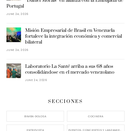
“Daniel Morais” en alianza con la Embajada de
Portugal
JUNE 24, 2026
Misión Empresarial de Brasil en Venezuela
fortalece la integración económica y comercial
bilateral
JUNE 24, 2026
Laboratorio La Santé arriba a sus 68 años
consolidándose en el mercado venezolano
JUNE 24, 2026
SECCIONES
BIMBA GOLOSA
COCINERA
ENTREVISTA
EVENTOS, CONCIERTOS Y LANZAMIENTOS