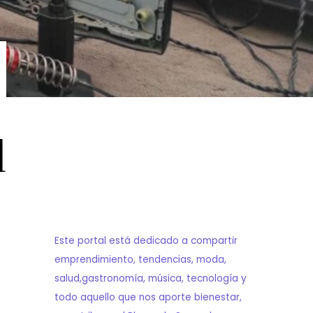
l
Este portal está dedicado a compartir
emprendimiento, tendencias, moda,
salud,gastronomía, música, tecnología y
;
todo aquello que nos aporte bienestar,