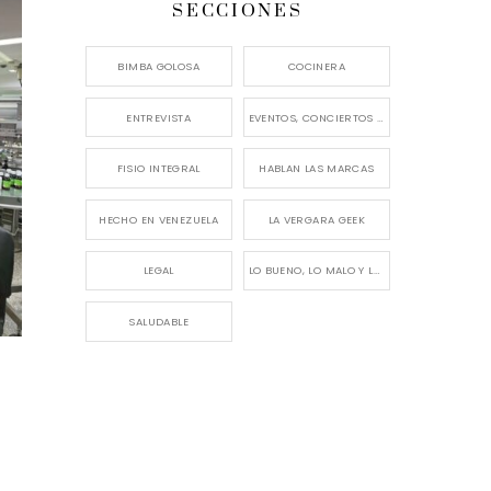
SECCIONES
BIMBA GOLOSA
COCINERA
ENTREVISTA
EVENTOS, CONCIERTOS Y LANZAMIENTOS
FISIO INTEGRAL
HABLAN LAS MARCAS
HECHO EN VENEZUELA
LA VERGARA GEEK
LEGAL
LO BUENO, LO MALO Y LO FEO
SALUDABLE