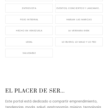
ENTREVISTA
EVENTOS, CONCIERTOS Y LANZAMIENTOS
FISIO INTEGRAL
HABLAN LAS MARCAS
HECHO EN VENEZUELA
LA VERGARA GEEK
LEGAL
LO BUENO, LO MALO Y LO FEO
SALUDABLE
Back
EL PLACER DE SER...
To
Top
Este portal está dedicado a compartir emprendimiento,
tendencias, moda, salud, gastronomía, música, tecnología