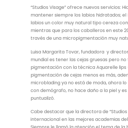
“Studios Visage” ofrece nuevos servicios: Hi
mantener siempre los labios hidratados; el H
labios un color muy natural tipo cereza c
mientras que para los caballeros en este 20
través de una micropigmentación muy natu
Luisa Margarita Tovar, fundadora y directo
mundial es tener las cejas gruesas pero no
pigmentación con la técnica Aquarelle lip
pigmentación de cejas menos es más, ademá
microblading ya no está de moda, ahora lo qu
con demógrafo, no hace daño a la piel y es
puntualizó.
Cabe destacar que la directora de “Studios 
internacional en las mejores academias del
Siempre le llamó la atención el tema de la 