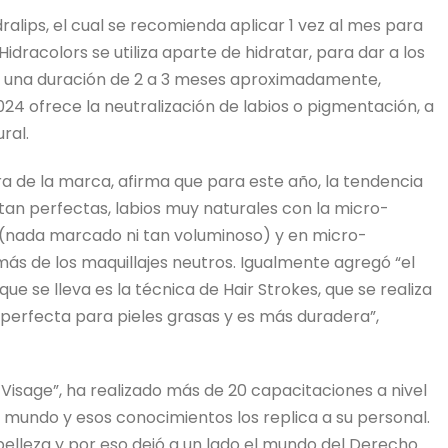
dralips, el cual se recomienda aplicar 1 vez al mes para
idracolors se utiliza aparte de hidratar, para dar a los
on una duración de 2 a 3 meses aproximadamente,
24 ofrece la neutralización de labios o pigmentación, a
ral.
ra de la marca, afirma que para este año, la tendencia
 tan perfectas, labios muy naturales con la micro-
s (nada marcado ni tan voluminoso) y en micro-
s de los maquillajes neutros. Igualmente agregó “el
e se lleva es la técnica de Hair Strokes, que se realiza
 perfecta para pieles grasas y es más duradera”,
Visage”, ha realizado más de 20 capacitaciones a nivel
 mundo y esos conocimientos los replica a su personal.
belleza y por eso dejó a un lado el mundo del Derecho