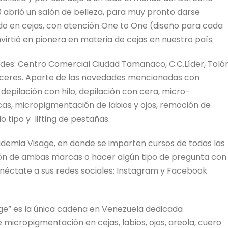
10 abrió un salón de belleza, para muy pronto darse
ado en cejas, con atención One to One (diseño para cada
irtió en pionera en materia de cejas en nuestro país.
sedes: Centro Comercial Ciudad Tamanaco, C.C.Líder, Toló
Próceres. Aparte de las novedades mencionadas con
e depilación con hilo, depilación con cera, micro-
as, micropigmentación de labios y ojos, remoción de
 tipo y lifting de pestañas.
ademia Visage, en donde se imparten cursos de todas las
ión de ambas marcas o hacer algún tipo de pregunta con
onéctate a sus redes sociales: Instagram y Facebook
ge” es la única cadena en Venezuela dedicada
 micropigmentación en cejas, labios, ojos, areola, cuero