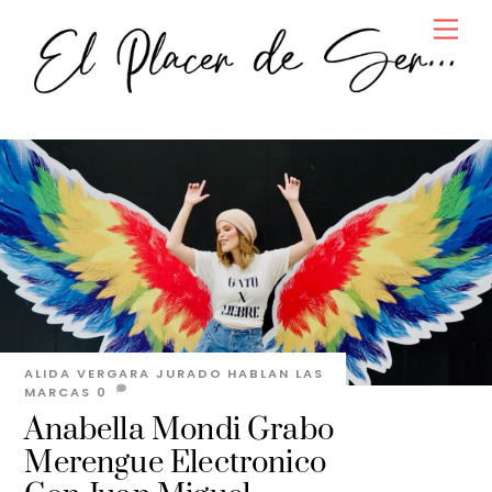
Skip
Men
to
content
ALIDA VERGARA JURADO
HABLAN LAS
MARCAS
0
Anabella Mondi Grabo
Merengue Electronico