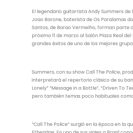
El legendario guitarrista Andy Summers de
Joao Barone, baterista de Os Paralamas do 
Santos, de Barao Vermelho, forman parte de 
próximo 11 de marzo al Salón Plaza Real de
grandes éxitos de uno de los mejores grupos 
Summers, con su show Call The Police, pro
interpretará el repertorio clásico de su ba
Lonely” “Message in a Bottle”, “Driven To T
pero también temas poco habituales como “T
“Call The Police” surgió en la época en la 
Etheridge. En uno de sus viajes a Brasil co