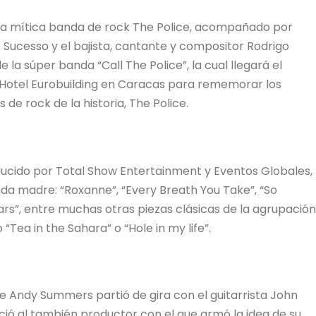
 la mítica banda de rock The Police, acompañado por
Sucesso y el bajista, cantante y compositor Rodrigo
la súper banda “Call The Police”, la cual llegará el
l Hotel Eurobuilding en Caracas para rememorar los
de rock de la historia, The Police.
ducido por Total Show Entertainment y Eventos Globales,
nda madre: “Roxanne”, “Every Breath You Take”, “So
ears”, entre muchas otras piezas clásicas de la agrupación
ea in the Sahara” o “Hole in my life”.
que Andy Summers partió de gira con el guitarrista John
noció al también productor con el que armó la idea de su