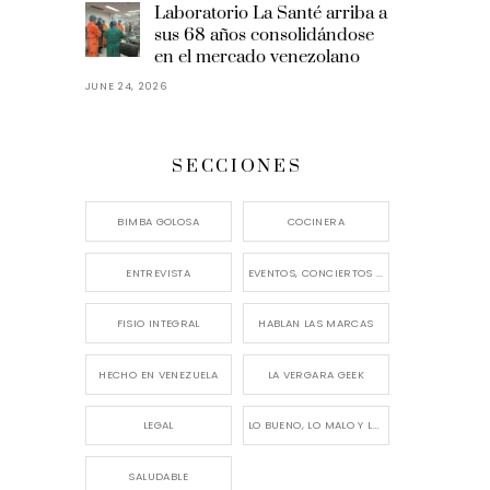
Laboratorio La Santé arriba a
sus 68 años consolidándose
en el mercado venezolano
JUNE 24, 2026
SECCIONES
BIMBA GOLOSA
COCINERA
ENTREVISTA
EVENTOS, CONCIERTOS Y LANZAMIENTOS
FISIO INTEGRAL
HABLAN LAS MARCAS
HECHO EN VENEZUELA
LA VERGARA GEEK
LEGAL
LO BUENO, LO MALO Y LO FEO
SALUDABLE