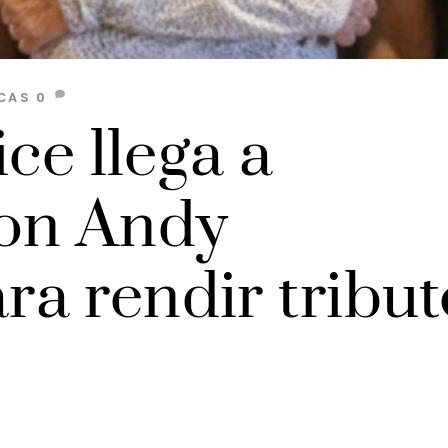
CAS
0
ce llega a
con Andy
a rendir tribut