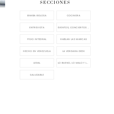
SECCIONES
BIMBA GOLOSA
COCINERA
ENTREVISTA
EVENTOS, CONCIERTOS Y LANZAMIENTOS
FISIO INTEGRAL
HABLAN LAS MARCAS
HECHO EN VENEZUELA
LA VERGARA GEEK
LEGAL
LO BUENO, LO MALO Y LO FEO
SALUDABLE