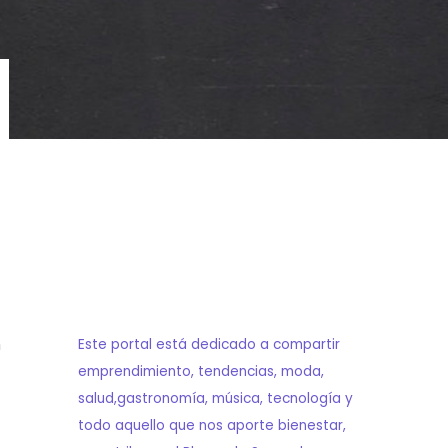
n
Este portal está dedicado a compartir
emprendimiento, tendencias, moda,
salud,gastronomía, música, tecnología y
todo aquello que nos aporte bienestar,