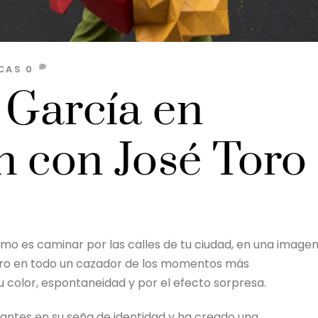
CAS
0
 García en
n con José Toro
omo es caminar por las calles de tu ciudad, en una image
Toro en todo un cazador de los momentos más
 color, espontaneidad y por el efecto sorpresa.
eantes en su seña de identidad y ha creado una