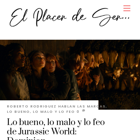
Skip
Men
to
content
ROBERTO RODRIGUEZ
HABLAN LAS MARCAS
,
LO BUENO, LO MALO Y LO FEO
0
Lo bueno, lo malo y lo feo
de Jurassic World: