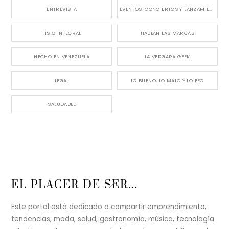
ENTREVISTA
EVENTOS, CONCIERTOS Y LANZAMIENTOS
FISIO INTEGRAL
HABLAN LAS MARCAS
HECHO EN VENEZUELA
LA VERGARA GEEK
LEGAL
LO BUENO, LO MALO Y LO FEO
SALUDABLE
Back
EL PLACER DE SER...
To
Top
Este portal está dedicado a compartir emprendimiento,
tendencias, moda, salud, gastronomía, música, tecnología