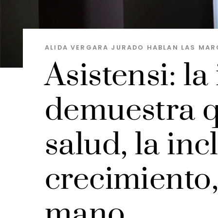
ALIDA VERGARA JURADO
HABLAN LAS MAR
Asistensi: l
demuestra q
salud, la inc
crecimiento,
mano