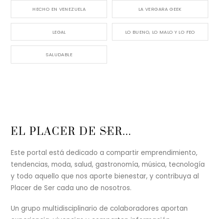
HECHO EN VENEZUELA
LA VERGARA GEEK
LEGAL
LO BUENO, LO MALO Y LO FEO
SALUDABLE
Back
EL PLACER DE SER...
To
Top
Este portal está dedicado a compartir emprendimiento,
tendencias, moda, salud, gastronomía, música, tecnología
y todo aquello que nos aporte bienestar, y contribuya al
Placer de Ser cada uno de nosotros.
Un grupo multidisciplinario de colaboradores aportan