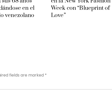
a sus 68 años
en la New York Fashion
dándose en el
Week con “Blueprint of
o venezolano
Love”
Y
ired fields are marked
*