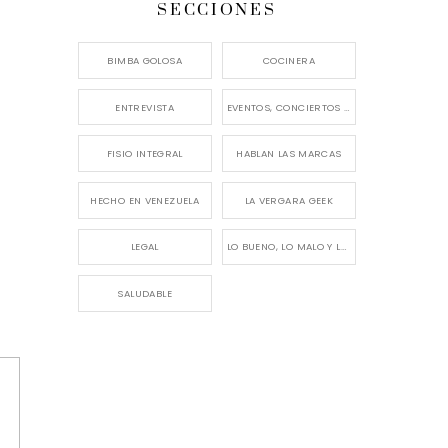
SECCIONES
BIMBA GOLOSA
COCINERA
ENTREVISTA
EVENTOS, CONCIERTOS Y LANZAMIENTOS
FISIO INTEGRAL
HABLAN LAS MARCAS
HECHO EN VENEZUELA
LA VERGARA GEEK
LEGAL
LO BUENO, LO MALO Y LO FEO
SALUDABLE