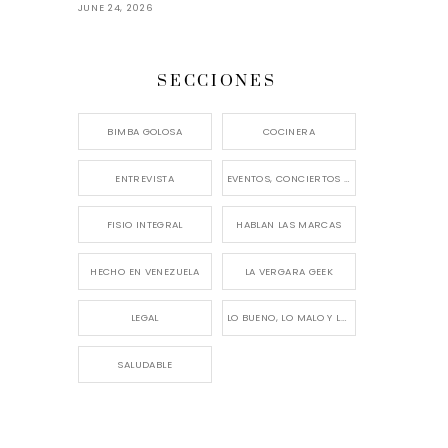
JUNE 24, 2026
SECCIONES
BIMBA GOLOSA
COCINERA
ENTREVISTA
EVENTOS, CONCIERTOS Y LANZAMIENTOS
FISIO INTEGRAL
HABLAN LAS MARCAS
HECHO EN VENEZUELA
LA VERGARA GEEK
LEGAL
LO BUENO, LO MALO Y LO FEO
SALUDABLE