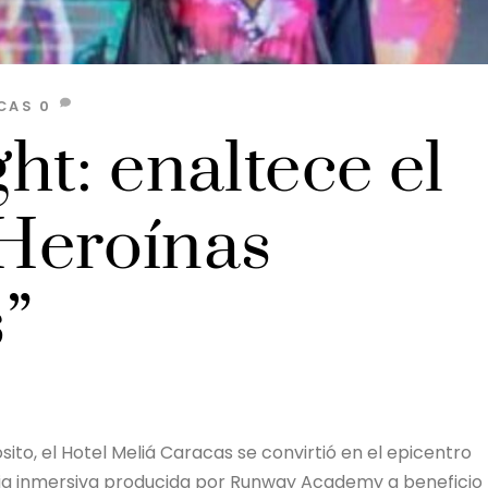
CAS
0
t: enaltece el
 Heroínas
”
to, el Hotel Meliá Caracas se convirtió en el epicentro
cia inmersiva producida por Runway Academy a beneficio