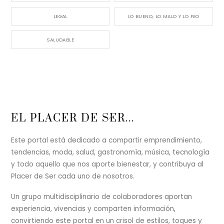
LEGAL
LO BUENO, LO MALO Y LO FEO
SALUDABLE
Back
EL PLACER DE SER...
To
Top
Este portal está dedicado a compartir emprendimiento,
tendencias, moda, salud, gastronomía, música, tecnología
y todo aquello que nos aporte bienestar, y contribuya al
Placer de Ser cada uno de nosotros.
Un grupo multidisciplinario de colaboradores aportan
experiencia, vivencias y comparten información,
convirtiendo este portal en un crisol de estilos, toques y