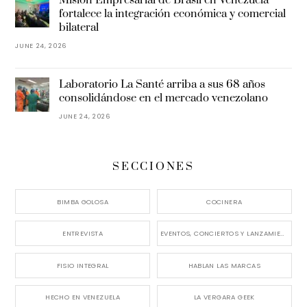
Misión Empresarial de Brasil en Venezuela
fortalece la integración económica y comercial
bilateral
JUNE 24, 2026
Laboratorio La Santé arriba a sus 68 años
consolidándose en el mercado venezolano
JUNE 24, 2026
SECCIONES
BIMBA GOLOSA
COCINERA
ENTREVISTA
EVENTOS, CONCIERTOS Y LANZAMIENTOS
FISIO INTEGRAL
HABLAN LAS MARCAS
HECHO EN VENEZUELA
LA VERGARA GEEK