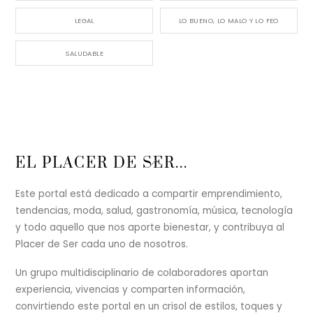
LEGAL
LO BUENO, LO MALO Y LO FEO
SALUDABLE
Back
EL PLACER DE SER...
To
Top
Este portal está dedicado a compartir emprendimiento,
tendencias, moda, salud, gastronomía, música, tecnología
y todo aquello que nos aporte bienestar, y contribuya al
Placer de Ser cada uno de nosotros.
Un grupo multidisciplinario de colaboradores aportan
experiencia, vivencias y comparten información,
convirtiendo este portal en un crisol de estilos, toques y