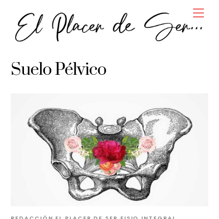
Skip
Men
to
content
Suelo Pélvico
REDACCIÓN EL PLACER DE SER
FISIO INTEGRAL