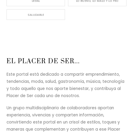
LEGAL
LO BUENO, LO MALO Y LO FEO
SALUDABLE
Back
EL PLACER DE SER...
To
Top
Este portal está dedicado a compartir emprendimiento,
tendencias, moda, salud, gastronomía, música, tecnología
y todo aquello que nos aporte bienestar, y contribuya al
Placer de Ser cada uno de nosotros.
Un grupo multidisciplinario de colaboradores aportan
experiencia, vivencias y comparten información,
convirtiendo este portal en un crisol de estilos, toques y
maneras que complementan y contribuyen a ese Placer