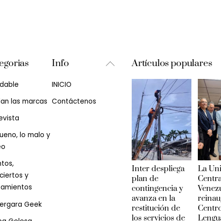
Back
egorias
Info
Artículos populares
To
udable
INICIO
Top
lan las marcas
Contáctenos
evista
ueno, lo malo y
eo
tos,
Inter despliega
La Un
iertos y
plan de
Centra
zamientos
contingencia y
Venez
avanza en la
reinau
Vergara Geek
restitución de
Centr
los servicios de
Lengu