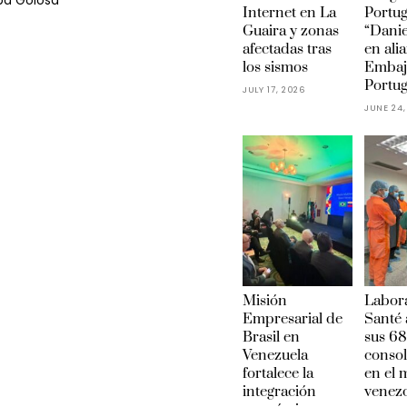
ba Golosa
Internet en La
Portu
Guaira y zonas
“Danie
afectadas tras
en ali
los sismos
Embaj
Portug
JULY 17, 2026
JUNE 24,
Misión
Labora
Empresarial de
Santé 
Brasil en
sus 68
Venezuela
conso
fortalece la
en el
integración
venez