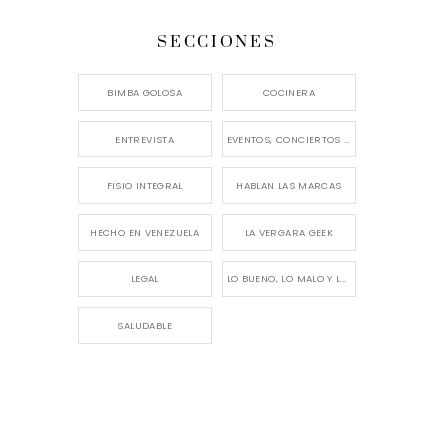
SECCIONES
BIMBA GOLOSA
COCINERA
ENTREVISTA
EVENTOS, CONCIERTOS Y LANZAMIENTOS
FISIO INTEGRAL
HABLAN LAS MARCAS
HECHO EN VENEZUELA
LA VERGARA GEEK
LEGAL
LO BUENO, LO MALO Y LO FEO
SALUDABLE