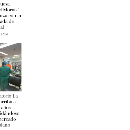
guesa
l Morais”
anza con la
ada de
al
 2026
torio La
arriba a
 años
lidándose
 mercado
olano