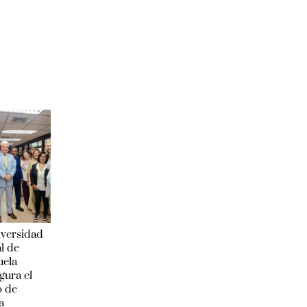
iversidad
l de
uela
gura el
o de
a