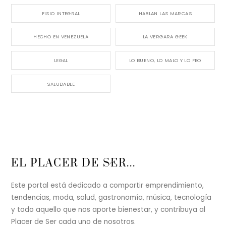
FISIO INTEGRAL
HABLAN LAS MARCAS
HECHO EN VENEZUELA
LA VERGARA GEEK
LEGAL
LO BUENO, LO MALO Y LO FEO
SALUDABLE
Back
EL PLACER DE SER...
To
Top
Este portal está dedicado a compartir emprendimiento,
tendencias, moda, salud, gastronomía, música, tecnología
y todo aquello que nos aporte bienestar, y contribuya al
Placer de Ser cada uno de nosotros.