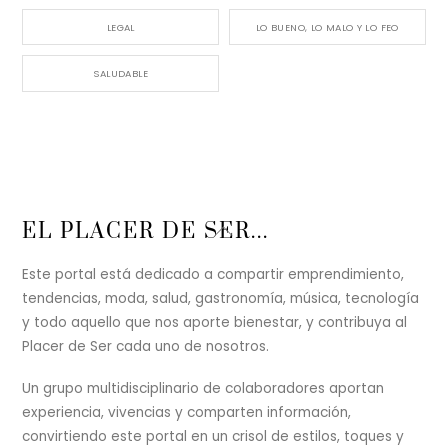
LEGAL
LO BUENO, LO MALO Y LO FEO
SALUDABLE
Back
EL PLACER DE SER...
To
Top
Este portal está dedicado a compartir emprendimiento,
tendencias, moda, salud, gastronomía, música, tecnología
y todo aquello que nos aporte bienestar, y contribuya al
Placer de Ser cada uno de nosotros.
Un grupo multidisciplinario de colaboradores aportan
experiencia, vivencias y comparten información,
convirtiendo este portal en un crisol de estilos, toques y