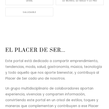
LEGAL
LO BUENO, LO MALO Y LO FEO
SALUDABLE
Back
EL PLACER DE SER...
To
Top
Este portal está dedicado a compartir emprendimiento,
tendencias, moda, salud, gastronomía, música, tecnología
y todo aquello que nos aporte bienestar, y contribuya al
Placer de Ser cada uno de nosotros.
Un grupo multidisciplinario de colaboradores aportan
experiencia, vivencias y comparten información,
convirtiendo este portal en un crisol de estilos, toques y
maneras que complementan y contribuyen a ese Placer