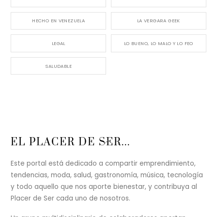
HECHO EN VENEZUELA
LA VERGARA GEEK
LEGAL
LO BUENO, LO MALO Y LO FEO
SALUDABLE
Back
EL PLACER DE SER...
To
Top
Este portal está dedicado a compartir emprendimiento,
tendencias, moda, salud, gastronomía, música, tecnología
y todo aquello que nos aporte bienestar, y contribuya al
Placer de Ser cada uno de nosotros.