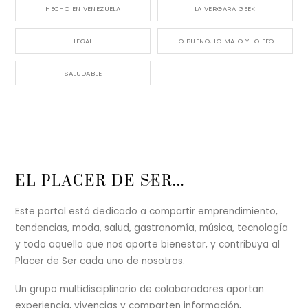
HECHO EN VENEZUELA
LA VERGARA GEEK
LEGAL
LO BUENO, LO MALO Y LO FEO
SALUDABLE
Back
EL PLACER DE SER...
To
Top
Este portal está dedicado a compartir emprendimiento,
tendencias, moda, salud, gastronomía, música, tecnología
y todo aquello que nos aporte bienestar, y contribuya al
Placer de Ser cada uno de nosotros.
Un grupo multidisciplinario de colaboradores aportan
experiencia, vivencias y comparten información,