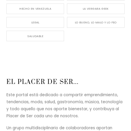
HECHO EN VENEZUELA
LA VERGARA GEEK
LEGAL
LO BUENO, LO MALO Y LO FEO
SALUDABLE
Back
EL PLACER DE SER...
To
Top
Este portal está dedicado a compartir emprendimiento,
tendencias, moda, salud, gastronomía, música, tecnología
y todo aquello que nos aporte bienestar, y contribuya al
Placer de Ser cada uno de nosotros.
Un grupo multidisciplinario de colaboradores aportan