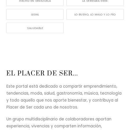
HECHO EN VENEZUELA
LA VERGARA GEEK
LEGAL
LO BUENO, LO MALO Y LO FEO
SALUDABLE
Back
EL PLACER DE SER...
To
Top
Este portal está dedicado a compartir emprendimiento,
tendencias, moda, salud, gastronomía, música, tecnología
y todo aquello que nos aporte bienestar, y contribuya al
Placer de Ser cada uno de nosotros.
Un grupo multidisciplinario de colaboradores aportan
experiencia, vivencias y comparten información,