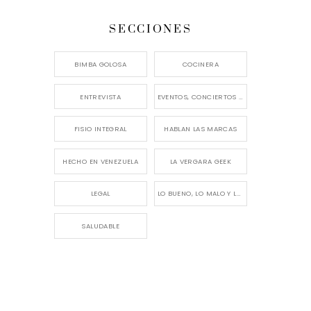
SECCIONES
BIMBA GOLOSA
COCINERA
ENTREVISTA
EVENTOS, CONCIERTOS Y LANZAMIENTOS
FISIO INTEGRAL
HABLAN LAS MARCAS
HECHO EN VENEZUELA
LA VERGARA GEEK
LEGAL
LO BUENO, LO MALO Y LO FEO
SALUDABLE