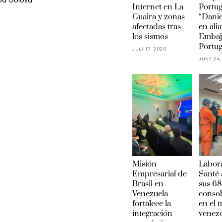
ba Golosa
Internet en La
Portu
Guaira y zonas
“Danie
afectadas tras
en ali
los sismos
Embaj
Portug
JULY 17, 2026
JUNE 24,
Misión
Labora
Empresarial de
Santé 
Brasil en
sus 68
Venezuela
conso
fortalece la
en el
integración
venez