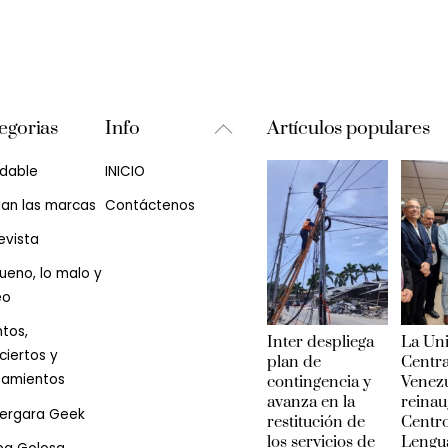
Back
egorias
Info
Artículos populares
To
udable
INICIO
Top
lan las marcas
Contáctenos
evista
ueno, lo malo y
eo
tos,
Inter despliega
La Un
iertos y
plan de
Centra
zamientos
contingencia y
Venez
avanza en la
reinau
Vergara Geek
restitución de
Centr
los servicios de
Lengu