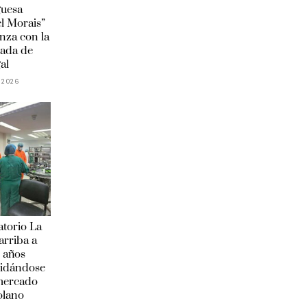
guesa
l Morais”
anza con la
ada de
al
 2026
torio La
arriba a
 años
lidándose
 mercado
olano