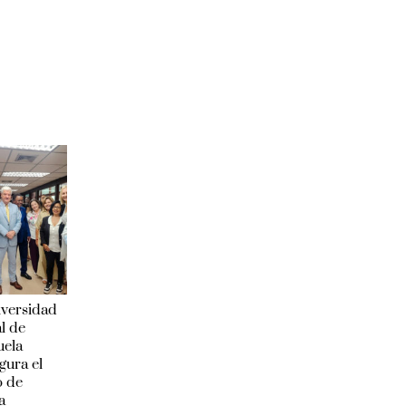
iversidad
l de
uela
gura el
o de
a