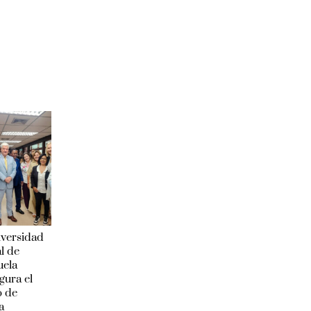
iversidad
l de
uela
gura el
o de
a