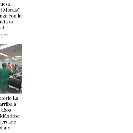
guesa
l Morais”
anza con la
ada de
al
 2026
torio La
arriba a
 años
lidándose
 mercado
olano