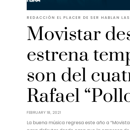
REDACCIÓN EL PLACER DE SER
HABLAN LA
Movistar des
estrena tem
son del cuat
Rafael “Poll
FEBRUARY 18, 2021
La buena música regresa este año a “Movistar d