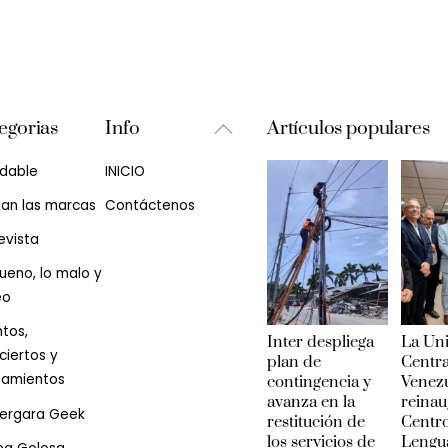
Back
egorias
Info
Artículos populares
To
udable
INICIO
Top
lan las marcas
Contáctenos
evista
ueno, lo malo y
eo
tos,
Inter despliega
La Un
iertos y
plan de
Centra
zamientos
contingencia y
Venez
avanza en la
reinau
Vergara Geek
restitución de
Centr
los servicios de
Lengu