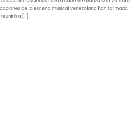
 telecomunicaciones lleva a cabo en alianza con Ventura
paciones de la escena musical venezolana han formado
reunirá a […]