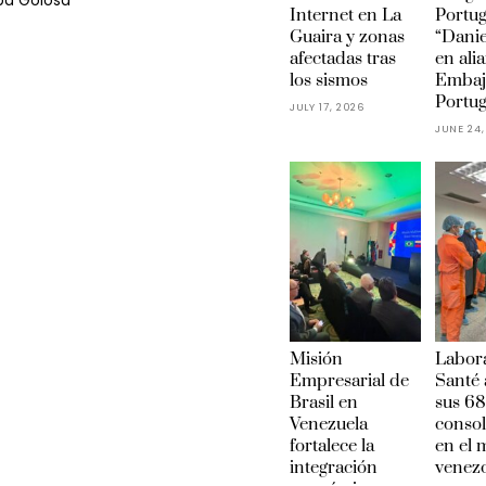
ba Golosa
Internet en La
Portu
Guaira y zonas
“Danie
afectadas tras
en ali
los sismos
Embaj
Portug
JULY 17, 2026
JUNE 24,
Misión
Labora
Empresarial de
Santé 
Brasil en
sus 68
Venezuela
conso
fortalece la
en el
integración
venez