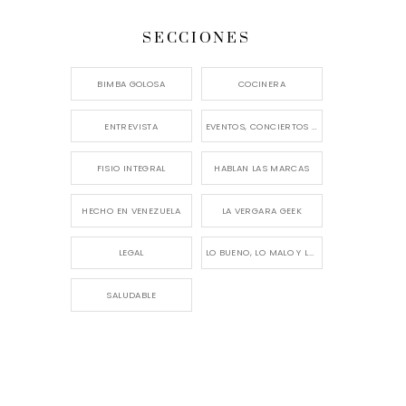
SECCIONES
BIMBA GOLOSA
COCINERA
ENTREVISTA
EVENTOS, CONCIERTOS Y LANZAMIENTOS
FISIO INTEGRAL
HABLAN LAS MARCAS
HECHO EN VENEZUELA
LA VERGARA GEEK
LEGAL
LO BUENO, LO MALO Y LO FEO
SALUDABLE