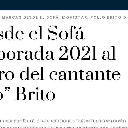
S MARCAS
DESDE EL SOFÁ
,
MOVISTAR
,
POLLO BRITO
0
de el Sofá
porada 2021 al
ro del cantante
o” Brito
esde el Sofá”, el ciclo de conciertos virtuales sin costo