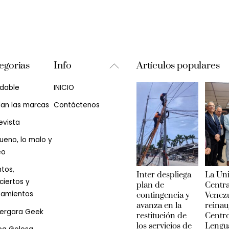
Back
egorias
Info
Artículos populares
To
udable
INICIO
Top
lan las marcas
Contáctenos
evista
ueno, lo malo y
eo
tos,
Inter despliega
La Un
iertos y
plan de
Centra
zamientos
contingencia y
Venez
avanza en la
reinau
Vergara Geek
restitución de
Centr
los servicios de
Lengu