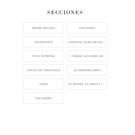
SECCIONES
BIMBA GOLOSA
COCINERA
ENTREVISTA
EVENTOS, CONCIERTOS Y LANZAMIENTOS
FISIO INTEGRAL
HABLAN LAS MARCAS
HECHO EN VENEZUELA
LA VERGARA GEEK
LEGAL
LO BUENO, LO MALO Y LO FEO
SALUDABLE