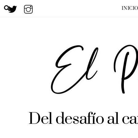
Skip
Search
INICI
to
content
Del desafío al c