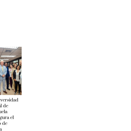
iversidad
l de
uela
gura el
o de
a