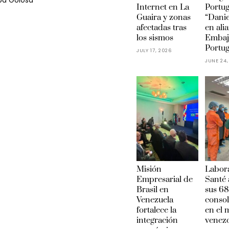
ba Golosa
Internet en La
Portu
Guaira y zonas
“Danie
afectadas tras
en ali
los sismos
Embaj
Portug
JULY 17, 2026
JUNE 24,
Misión
Labora
Empresarial de
Santé 
Brasil en
sus 68
Venezuela
conso
fortalece la
en el
integración
venez