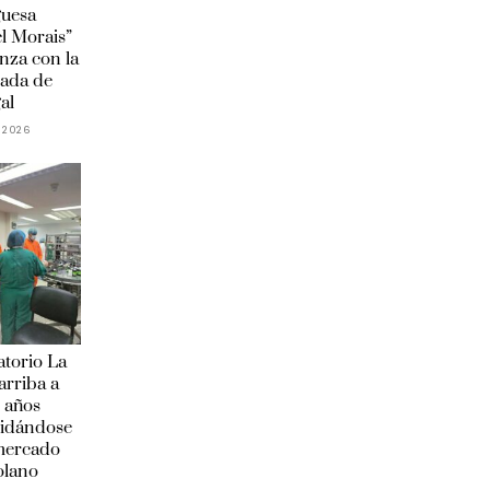
guesa
l Morais”
anza con la
ada de
al
 2026
torio La
arriba a
 años
lidándose
 mercado
olano