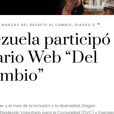
S MARCAS
DEL DESAFÍO AL CAMBIO
,
DIAGEO
0
zuela participó
ario Web “Del
ambio”
r y el mes de la inclusión y la diversidad, Diageo
 Dividendo Voluntario para la Comunidad (DVC) y Evense