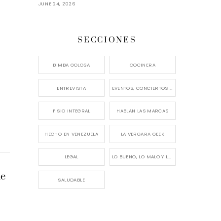
JUNE 24, 2026
SECCIONES
BIMBA GOLOSA
COCINERA
ENTREVISTA
EVENTOS, CONCIERTOS Y LANZAMIENTOS
FISIO INTEGRAL
HABLAN LAS MARCAS
HECHO EN VENEZUELA
LA VERGARA GEEK
LEGAL
LO BUENO, LO MALO Y LO FEO
le
SALUDABLE