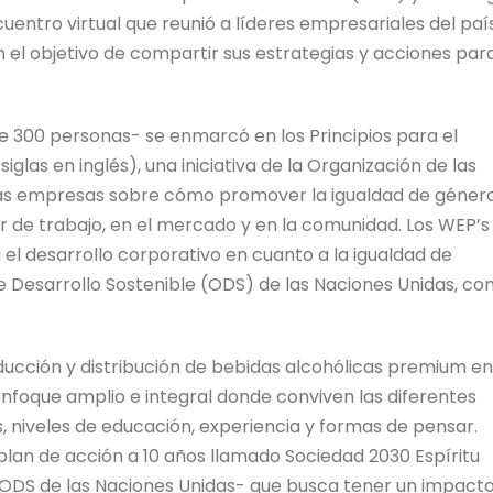
cuentro virtual que reunió a líderes empresariales del paí
n el objetivo de compartir sus estrategias y acciones par
e 300 personas- se enmarcó en los Principios para el
las en inglés), una iniciativa de la Organización de las
 las empresas sobre cómo promover la igualdad de géner
r de trabajo, en el mercado y en la comunidad. Los WEP’s
l desarrollo corporativo en cuanto a la igualdad de
e Desarrollo Sostenible (ODS) de las Naciones Unidas, co
cción y distribución de bebidas alcohólicas premium en
enfoque amplio e integral donde conviven las diferentes
s, niveles de educación, experiencia y formas de pensar.
 plan de acción a 10 años llamado Sociedad 2030 Espíritu
s ODS de las Naciones Unidas- que busca tener un impact