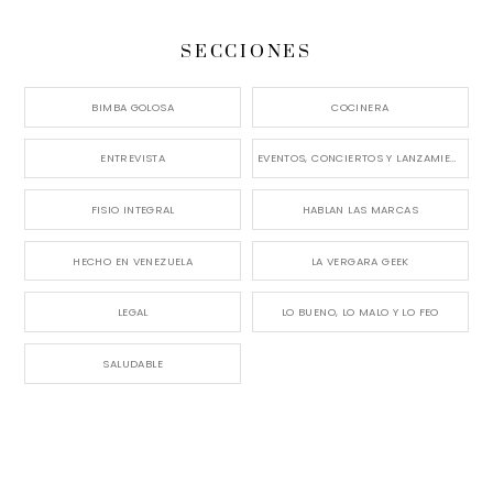
SECCIONES
BIMBA GOLOSA
COCINERA
ENTREVISTA
EVENTOS, CONCIERTOS Y LANZAMIENTOS
FISIO INTEGRAL
HABLAN LAS MARCAS
HECHO EN VENEZUELA
LA VERGARA GEEK
LEGAL
LO BUENO, LO MALO Y LO FEO
SALUDABLE