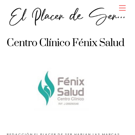
Skip
Men
to
content
Centro Clínico Fénix Salud
REDACCIÓN EL PLACER DE SER
HABLAN LAS MARCAS