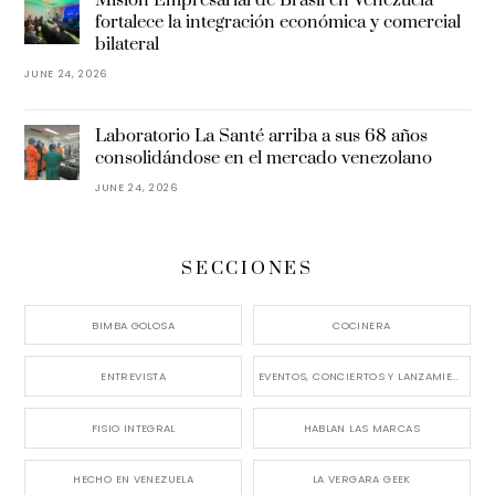
Misión Empresarial de Brasil en Venezuela
fortalece la integración económica y comercial
bilateral
JUNE 24, 2026
Laboratorio La Santé arriba a sus 68 años
consolidándose en el mercado venezolano
JUNE 24, 2026
SECCIONES
BIMBA GOLOSA
COCINERA
ENTREVISTA
EVENTOS, CONCIERTOS Y LANZAMIENTOS
FISIO INTEGRAL
HABLAN LAS MARCAS
HECHO EN VENEZUELA
LA VERGARA GEEK