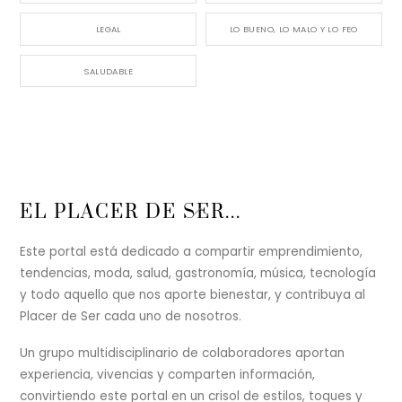
LEGAL
LO BUENO, LO MALO Y LO FEO
SALUDABLE
Back
EL PLACER DE SER...
To
Top
Este portal está dedicado a compartir emprendimiento,
tendencias, moda, salud, gastronomía, música, tecnología
y todo aquello que nos aporte bienestar, y contribuya al
Placer de Ser cada uno de nosotros.
Un grupo multidisciplinario de colaboradores aportan
experiencia, vivencias y comparten información,
convirtiendo este portal en un crisol de estilos, toques y