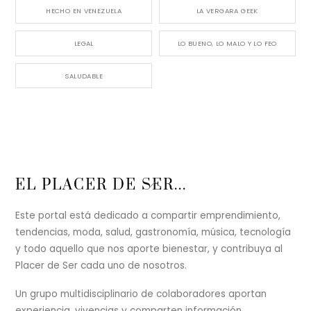
HECHO EN VENEZUELA
LA VERGARA GEEK
LEGAL
LO BUENO, LO MALO Y LO FEO
SALUDABLE
Back
EL PLACER DE SER...
To
Top
Este portal está dedicado a compartir emprendimiento,
tendencias, moda, salud, gastronomía, música, tecnología
y todo aquello que nos aporte bienestar, y contribuya al
Placer de Ser cada uno de nosotros.
Un grupo multidisciplinario de colaboradores aportan
experiencia, vivencias y comparten información,