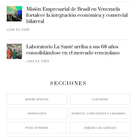
Misión Empresarial de Brasil en Venezuela
fortalece la integración económica y comercial
bilateral
JUNE 24, 2026
Laboratorio La Santé arriba a sus 68 años
consolidándose en el mercado venezolano
JUNE 24, 2026
SECCIONES
BIMBA GOLOSA
COCINERA
ENTREVISTA
EVENTOS, CONCIERTOS Y LANZAMIENTOS
FISIO INTEGRAL
HABLAN LAS MARCAS