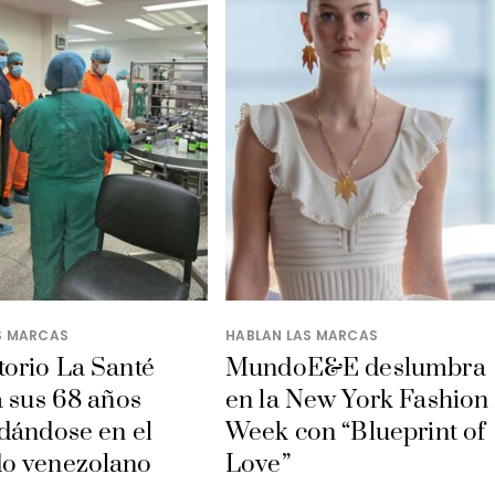
S MARCAS
HABLAN LAS MARCAS
orio La Santé
MundoE&E deslumbra
a sus 68 años
en la New York Fashion
dándose en el
Week con “Blueprint of
o venezolano
Love”