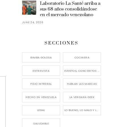
Laboratorio La Santé arriba a
sus 68 años consolidándose
en el mercado venezolano
JUNE 24, 2026
SECCIONES
BIMBA GOLOSA
COCINERA
ENTREVISTA
EVENTOS, CONCIERTOS Y LANZAMIENTOS
FISIO INTEGRAL
HABLAN LAS MARCAS
HECHO EN VENEZUELA
LA VERGARA GEEK
LEGAL
LO BUENO, LO MALO Y LO FEO
SALUDABLE