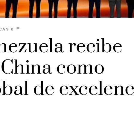
CAS
0
ezuela recibe
 China como
obal de excelenc