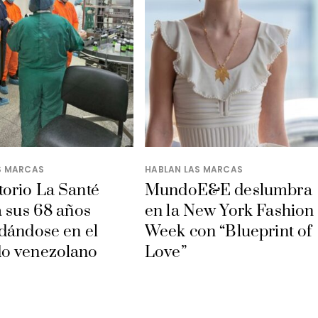
S MARCAS
HABLAN LAS MARCAS
orio La Santé
MundoE&E deslumbra
a sus 68 años
en la New York Fashion
dándose en el
Week con “Blueprint of
o venezolano
Love”