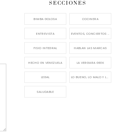
SECCIONES
BIMBA GOLOSA
COCINERA
ENTREVISTA
EVENTOS, CONCIERTOS Y LANZAMIENTOS
FISIO INTEGRAL
HABLAN LAS MARCAS
HECHO EN VENEZUELA
LA VERGARA GEEK
LEGAL
LO BUENO, LO MALO Y LO FEO
SALUDABLE