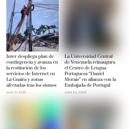
Inter despliega plan de
La Universidad Central
contingencia y avanza en
de Venezuela reinaugura
la restitución de los
el Centro de Lengua
servicios de Internet en
Portuguesa “Daniel
La Guaira y zonas
Morais” en alianza con la
afectadas tras los sismos
Embajada de Portugal
JULY 17, 2026
JUNE 24, 2026