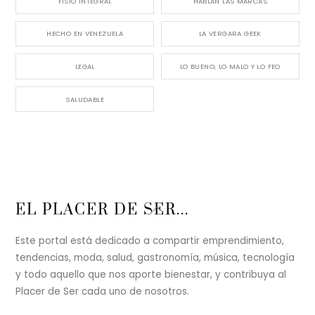
FISIO INTEGRAL
HABLAN LAS MARCAS
HECHO EN VENEZUELA
LA VERGARA GEEK
LEGAL
LO BUENO, LO MALO Y LO FEO
SALUDABLE
Back
EL PLACER DE SER...
To
Top
Este portal está dedicado a compartir emprendimiento,
tendencias, moda, salud, gastronomía, música, tecnología
y todo aquello que nos aporte bienestar, y contribuya al
Placer de Ser cada uno de nosotros.