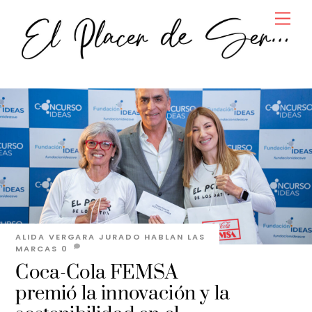
Skip
Men
to
content
ALIDA VERGARA JURADO
HABLAN LAS
MARCAS
0
Coca-Cola FEMSA
premió la innovación y la