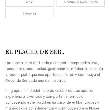
LEGAL
LO BUENO, LO MALO Y LO FEO
SALUDABLE
Back
EL PLACER DE SER...
To
Top
Este portal está dedicado a compartir emprendimiento,
tendencias, moda, salud, gastronomía, música, tecnología
y todo aquello que nos aporte bienestar, y contribuya al
Placer de Ser cada uno de nosotros.
Un grupo multidisciplinario de colaboradores aportan
experiencia, vivencias y comparten información,
convirtiendo este portal en un crisol de estilos, toques y
maneras que complementan y contribuyen a ese Placer