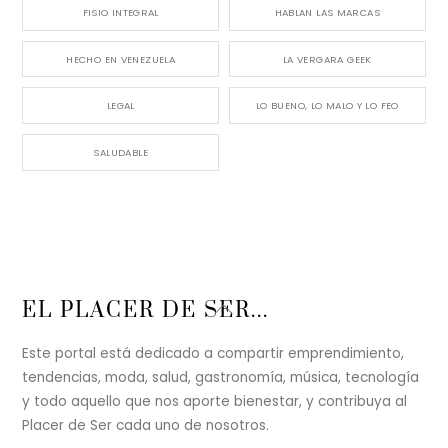
FISIO INTEGRAL
HABLAN LAS MARCAS
HECHO EN VENEZUELA
LA VERGARA GEEK
LEGAL
LO BUENO, LO MALO Y LO FEO
SALUDABLE
Back
EL PLACER DE SER...
To
Top
Este portal está dedicado a compartir emprendimiento,
tendencias, moda, salud, gastronomía, música, tecnología
y todo aquello que nos aporte bienestar, y contribuya al
Placer de Ser cada uno de nosotros.